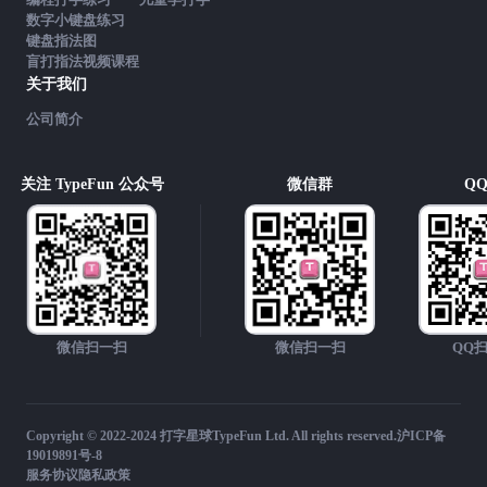
数字小键盘练习
键盘指法图
盲打指法视频课程
关于我们
公司简介
关注 TypeFun 公众号
微信群
Q
微信扫一扫
微信扫一扫
QQ
Copyright © 2022-2024 打字星球TypeFun Ltd. All rights reserved.
沪ICP备
19019891号-8
服务协议
隐私政策