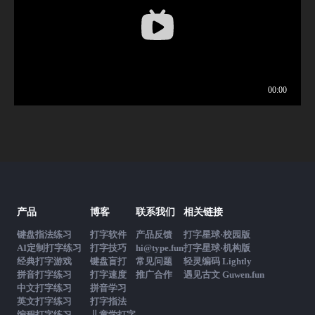
产品
博客
联系我们
相关链接
键盘指法练习
打字软件
产品反馈
打字星球·校园版
AI定制打字练习
打字技巧
hi@type.fun
打字星球·机构版
经典打字游戏
键盘盲打
常见问题
轻灵编码 Lightly
拼音打字练习
打字速度
推广合作
遇见古文 Guwen.fun
中文打字练习
拼音学习
英文打字练习
打字指法
编程打字练习
儿童学打字