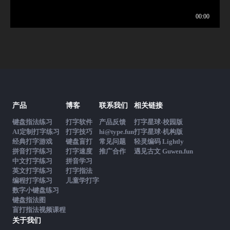
产品
博客
联系我们
相关链接
键盘指法练习
打字软件
产品反馈
打字星球·校园版
AI定制打字练习
打字技巧
hi@type.fun
打字星球·机构版
经典打字游戏
键盘盲打
常见问题
轻灵编码 Lightly
拼音打字练习
打字速度
推广合作
遇见古文 Guwen.fun
中文打字练习
拼音学习
英文打字练习
打字指法
编程打字练习
儿童学打字
数字小键盘练习
键盘指法图
盲打指法视频课程
关于我们