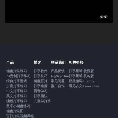
产品
博客
联系我们
相关链接
键盘指法练习
打字软件
产品反馈
打字星球·校园版
AI定制打字练习
打字技巧
hi@type.fun
打字星球·机构版
经典打字游戏
键盘盲打
常见问题
轻灵编码 Lightly
拼音打字练习
打字速度
推广合作
遇见古文 Guwen.fun
中文打字练习
拼音学习
英文打字练习
打字指法
编程打字练习
儿童学打字
数字小键盘练习
键盘指法图
盲打指法视频课程